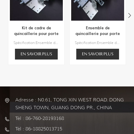
Kit de cadre de
Ensemble de
quincaillerie pour porte
quincaillerie pour porte
escamotable 2 × 4 125
escamotable 2x4 150 lb
Spécification:Ensemble de quincaillerie pour porte escamotable 2x4 125 lbSuggestion de largeur de porte : 24"/28"/30"/32"/36"/42"/48"Suggestion de hauteur de porte : 80"/ 84"/ 96" /108"Suggestion d'épaisseur de porte : 1" à 1-3/4"Épaisseur de la structure du mur : 3-1/2"(2x4) MinEnsemble de cadre de porte escamotable de qualité commercialeEn option : Kit Soft-Close/Kit convergent/Kit adaptateur 1 3/4"
Spécification:Ensemble de quincaillerie pour porte escamotable 2x4 150 lbPoids de la porte : 150 lb max.Suggestion de largeur de porte : 24"/28"/30"/32"/36"/42"/48"Suggestion de hauteur de porte : 80"/ 84"/ 96" /108"Suggestion d'épaisseur de porte : 1" à 1-3/4"Épaisseur de la structure du mur : 3-1/2" (2x4) Min.En option : kit de fermeture en douceur/ kit convergent/ kit adaptateur 1-3/4"
lb
EN SAVOIR PLUS
EN SAVOIR PLUS
Adresse : N0.61, TONG XIN WEST ROAD. DONG
SHENG TOWN, GUANG DONG PR., CHINA
Tél : 86-760-28193168
Tél : 86-18825013715