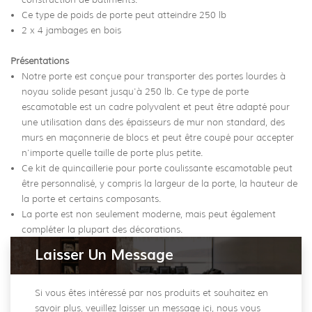
Ce type de poids de porte peut atteindre 250 lb
2 x 4 jambages en bois
Présentations
Notre porte est conçue pour transporter des portes lourdes à
noyau solide pesant jusqu'à 250 lb. Ce type de porte
escamotable est un cadre polyvalent et peut être adapté pour
une utilisation dans des épaisseurs de mur non standard, des
murs en maçonnerie de blocs et peut être coupé pour accepter
n'importe quelle taille de porte plus petite.
Ce kit de quincaillerie pour porte coulissante escamotable peut
être personnalisé, y compris la largeur de la porte, la hauteur de
la porte et certains composants.
La porte est non seulement moderne, mais peut également
compléter la plupart des décorations.
Laisser Un Message
Si vous êtes intéressé par nos produits et souhaitez en
savoir plus, veuillez laisser un message ici, nous vous