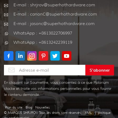
E-mail : shrjrov@superhothardware.com
E-mail : canonC@superhothardware.com
E-mail : jasonc@superhothardware.com
WhatsApp : +8613822706997
WhatsApp : +8613242239119
En cliquant sur Soumettre, vous consentez à ce que Polarium
stocke et traite vos informations personnelles pour vous fournir
le contenu demandé.
Plan du site
Blog
Nouvelles
© MARQUE SHRJROV Tous les droits sont réservés.
XML
|
politique
de confidentialité