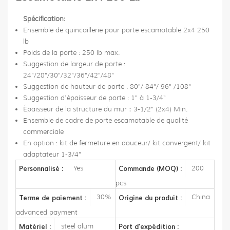
Spécification:
Ensemble de quincaillerie pour porte escamotable 2x4 250
lb
Poids de la porte : 250 lb max.
Suggestion de largeur de porte :
24"/28"/30"/32"/36"/42"/48"
Suggestion de hauteur de porte : 80"/ 84"/ 96" /108"
Suggestion d'épaisseur de porte : 1" à 1-3/4"
Épaisseur de la structure du mur：3-1/2" (2x4) Min.
Ensemble de cadre de porte escamotable de qualité
commerciale
En option : kit de fermeture en douceur/ kit convergent/ kit
adaptateur 1-3/4"
Yes
200
Personnalisé :
Commande (MOQ) :
pcs
30%
China
Terme de paiement :
Origine du produit :
advanced payment
steel alum
Matériel :
Port d'expédition :